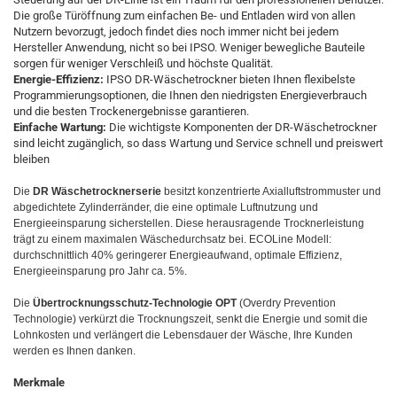
Die große Türöffnung zum einfachen Be- und Entladen wird von allen
Nutzern bevorzugt, jedoch findet dies noch immer nicht bei jedem
Hersteller Anwendung, nicht so bei IPSO. Weniger bewegliche Bauteile
sorgen für weniger Verschleiß und höchste Qualität.
Energie-Effizienz:
IPSO DR-Wäschetrockner bieten Ihnen flexibelste
Programmierungsoptionen, die Ihnen den niedrigsten Energieverbrauch
und die besten Trockenergebnisse garantieren.
Einfache Wartung:
Die wichtigste Komponenten der DR-Wäschetrockner
sind leicht zugänglich, so dass Wartung und Service schnell und preiswert
bleiben
Die
DR Wäschetrocknerserie
besitzt konzentrierte Axialluftstrommuster und
abgedichtete Zylinderränder, die eine optimale Luftnutzung und
Energieeinsparung sicherstellen. Diese herausragende Trocknerleistung
trägt zu einem maximalen Wäschedurchsatz bei. ECOLine Modell:
durchschnittlich 40% geringerer Energieaufwand, optimale Effizienz,
Energieeinsparung pro Jahr ca. 5%.
Die
Übertrocknungsschutz-Technologie OPT
(Overdry Prevention
Technologie) verkürzt die Trocknungszeit, senkt die Energie und somit die
Lohnkosten und verlängert die Lebensdauer der Wäsche, Ihre Kunden
werden es Ihnen danken.
Merkmale