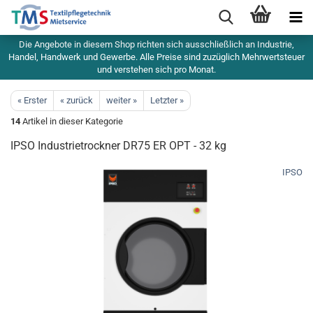
Die Angebote in diesem Shop richten sich ausschließlich an Industrie,
Handel, Handwerk und Gewerbe. Alle Preise sind zuzüglich Mehrwertsteuer
und verstehen sich pro Monat.
« Erster
« zurück
weiter »
Letzter »
14
Artikel in dieser Kategorie
IPSO Industrietrockner DR75 ER OPT - 32 kg
IPSO