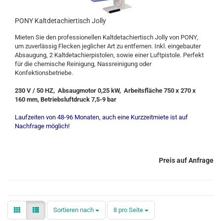
PONY Kaltdetachiertisch Jolly
Mieten Sie den professionellen Kaltdetachiertisch Jolly von PONY,
um zuverlässig Flecken jeglicher Art zu entfernen. Inkl. eingebauter
Absaugung, 2 Kaltdetachierpistolen, sowie einer Luftpistole. Perfekt
für die chemische Reinigung, Nassreinigung oder
Konfektionsbetriebe.
230 V / 50 HZ, Absaugmotor 0,25 kW, Arbeitsfläche 750 x 270 x
160 mm, Betriebsluftdruck 7,5-9 bar
Laufzeiten von 48-96 Monaten, auch eine Kurzzeitmiete ist auf
Nachfrage möglich!
Preis auf Anfrage
Sortieren nach
pro Seite
Sortieren nach
8 pro Seite