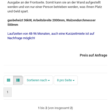
Ausgabe an der Frontseite. Somit kann sie an der Wand aufgestellt
werden und von nur einer Person betrieben werden, was Ihnen Platz
und Geld spart.
gasbeheizt 36kW, Arbeitsbreite 2000mm, Walzendurchmesser
500mm
Laufzeiten von 48-96 Monaten, auch eine Kurzzeitmiete ist auf
Nachfrage möglich!
Preis auf Anfrage
Sortieren nach
pro Seite
Sortieren nach
8 pro Seite
1
1
bis
2
(von insgesamt
2
)