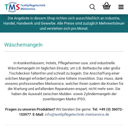
Die Angebote in diesem Shop richten sich ausschließlich an Industrie,
Handel, Handwerk und Gewerbe. Alle Preise sind zuzüglich Mehrwertsteuer
und verstehen sich pro Monat.
Wäschemangeln
In Krankenhäusern, Hotels, Pflegeheimen usw. sind industrielle
Wäschemangeln im täglichen Einsatz, um z.B. Bettwäsche oder große
Tischdecken faltenfrei und schnell zu bügeln. Die Anschaffung einer
solchen Mangel erfordert jedoch eine höhere Investition. Das muss, dank
unseres professionellen Mietservice, welcher Ihnen zudem die Kosten für
die Wartung und anfallenden Reparaturen erspart, nicht mehr sein. Sie
haben die Auswahl zwischen Mulden- sowie Zylindermangeln der
zuverlässigen Marke IPSO.
Fragen zu unseren Produkten?
Wir beraten Sie gerne:
Tel. +49 (0) 36072-
153977 E-Mail:
info@textilpflegetechnik-mietservice.de