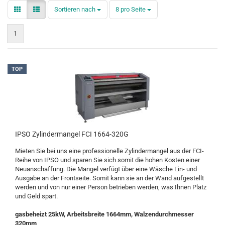
Sortieren nach
pro Seite
Sortieren nach
8 pro Seite
1
TOP
IPSO Zylindermangel FCI 1664-320G
Mieten Sie bei uns eine professionelle Zylindermangel aus der FCI-
Reihe von IPSO und sparen Sie sich somit die hohen Kosten einer
Neuanschaffung. Die Mangel verfügt über eine Wäsche Ein- und
Ausgabe an der Frontseite. Somit kann sie an der Wand aufgestellt
werden und von nur einer Person betrieben werden, was Ihnen Platz
und Geld spart.
gasbeheizt 25kW, Arbeitsbreite 1664mm, Walzendurchmesser
320mm