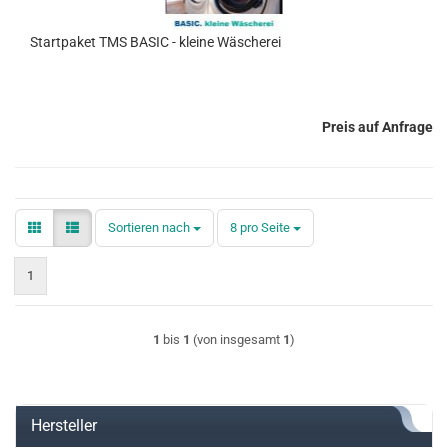
Startpaket TMS BASIC - kleine Wäscherei
Preis auf Anfrage
Sortieren nach
pro Seite
Sortieren nach
8 pro Seite
1
1
bis
1
(von insgesamt
1
)
Hersteller