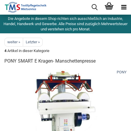
Die Angebote in diesem Shop richten sich ausschließlich an Industrie,
Handel, Handwerk und Gewerbe. Alle Preise sind zuzüglich Mehrwertsteuer
und verstehen sich pro Monat.
weiter »
Letzter »
4
Artikel in dieser Kategorie
PONY SMART E Kragen- Manschettenpresse
PONY