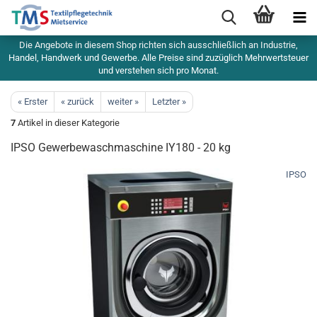
Die Angebote in diesem Shop richten sich ausschließlich an Industrie,
Handel, Handwerk und Gewerbe. Alle Preise sind zuzüglich Mehrwertsteuer
und verstehen sich pro Monat.
« Erster
« zurück
weiter »
Letzter »
7
Artikel in dieser Kategorie
IPSO Gewerbewaschmaschine IY180 - 20 kg
IPSO