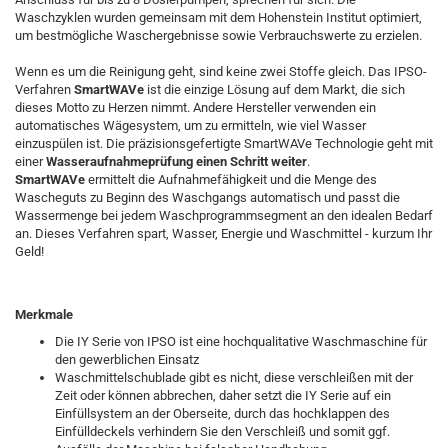
Waschzyklen wurden gemeinsam mit dem Hohenstein Institut optimiert,
um bestmögliche Waschergebnisse sowie Verbrauchswerte zu erzielen.
Wenn es um die Reinigung geht, sind keine zwei Stoffe gleich. Das IPSO-
Verfahren
SmartWAVe
ist die einzige Lösung auf dem Markt, die sich
dieses Motto zu Herzen nimmt. Andere Hersteller verwenden ein
automatisches Wägesystem, um zu ermitteln, wie viel Wasser
einzuspülen ist. Die präzisionsgefertigte SmartWAVe Technologie geht mit
einer
Wasseraufnahmeprüfung einen Schritt weiter
.
SmartWAVe
ermittelt die Aufnahmefähigkeit und die Menge des
Wascheguts zu Beginn des Waschgangs automatisch und passt die
Wassermenge bei jedem Waschprogrammsegment an den idealen Bedarf
an. Dieses Verfahren spart, Wasser, Energie und Waschmittel - kurzum Ihr
Geld!
Merkmale
Die IY Serie von IPSO ist eine hochqualitative Waschmaschine für
den gewerblichen Einsatz
Waschmittelschublade gibt es nicht, diese verschleißen mit der
Zeit oder können abbrechen, daher setzt die IY Serie auf ein
Einfüllsystem an der Oberseite, durch das hochklappen des
Einfülldeckels verhindern Sie den Verschleiß und somit ggf.