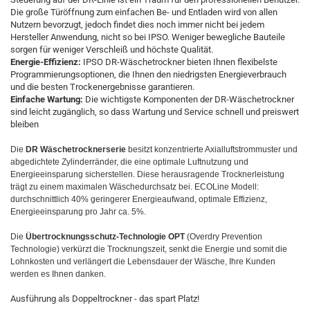
Die große Türöffnung zum einfachen Be- und Entladen wird von allen
Nutzern bevorzugt, jedoch findet dies noch immer nicht bei jedem
Hersteller Anwendung, nicht so bei IPSO. Weniger bewegliche Bauteile
sorgen für weniger Verschleiß und höchste Qualität.
Energie-Effizienz:
IPSO DR-Wäschetrockner bieten Ihnen flexibelste
Programmierungsoptionen, die Ihnen den niedrigsten Energieverbrauch
und die besten Trockenergebnisse garantieren.
Einfache Wartung:
Die wichtigste Komponenten der DR-Wäschetrockner
sind leicht zugänglich, so dass Wartung und Service schnell und preiswert
bleiben
Die
DR Wäschetrocknerserie
besitzt konzentrierte Axialluftstrommuster und
abgedichtete Zylinderränder, die eine optimale Luftnutzung und
Energieeinsparung sicherstellen. Diese herausragende Trocknerleistung
trägt zu einem maximalen Wäschedurchsatz bei. ECOLine Modell:
durchschnittlich 40% geringerer Energieaufwand, optimale Effizienz,
Energieeinsparung pro Jahr ca. 5%.
Die
Übertrocknungsschutz-Technologie OPT
(Overdry Prevention
Technologie) verkürzt die Trocknungszeit, senkt die Energie und somit die
Lohnkosten und verlängert die Lebensdauer der Wäsche, Ihre Kunden
werden es Ihnen danken.
Ausführung als Doppeltrockner - das spart Platz!