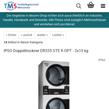
Die Angebote in diesem Shop richten sich ausschließlich an Industrie,
Handel, Handwerk und Gewerbe. Alle Preise sind zuzüglich Mehrwertsteuer
und verstehen sich pro Monat.
« Erster
« zurück
weiter »
Letzter »
14
Artikel in dieser Kategorie
IPSO Doppeltrockner DR335 STE R OPT - 2x15 kg
IPSO