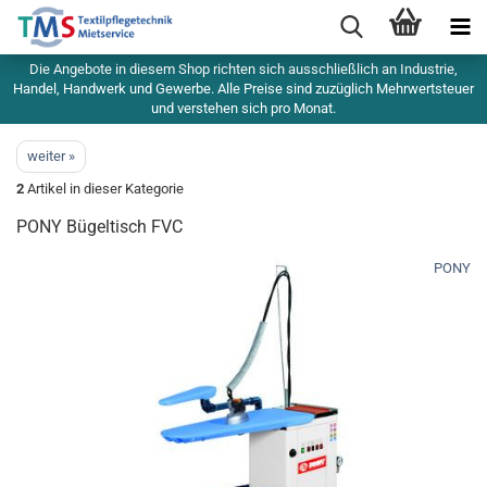
Die Angebote in diesem Shop richten sich ausschließlich an Industrie,
Handel, Handwerk und Gewerbe. Alle Preise sind zuzüglich Mehrwertsteuer
und verstehen sich pro Monat.
weiter »
2
Artikel in dieser Kategorie
PONY Bügeltisch FVC
PONY